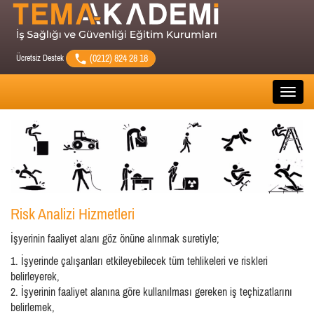
(0212) 824 28 18
Ücretsiz Destek
Toggle
naviga
Risk Analizi Hizmetleri
İşyerinin faaliyet alanı göz önüne alınmak suretiyle;
1. İşyerinde çalışanları etkileyebilecek tüm tehlikeleri ve riskleri
belirleyerek,
2. İşyerinin faaliyet alanına göre kullanılması gereken iş teçhizatlarını
belirlemek,