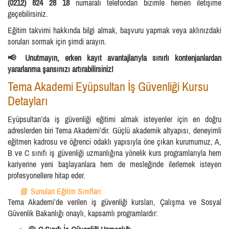
(0212) 824 28 18
numaralı telefondan bizimle hemen iletişime
geçebilirsiniz.
Eğitim takvimi hakkında bilgi almak, başvuru yapmak veya aklınızdaki
soruları sormak için şimdi arayın.
📢 Unutmayın, erken kayıt avantajlarıyla sınırlı kontenjanlardan
yararlanma şansınızı artırabilirsiniz!
Tema Akademi Eyüpsultan İş Güvenliği Kursu
Detayları
Eyüpsultan’da iş güvenliği eğitimi almak isteyenler için en doğru
adreslerden biri Tema Akademi’dir. Güçlü akademik altyapısı, deneyimli
eğitmen kadrosu ve öğrenci odaklı yapısıyla öne çıkan kurumumuz, A,
B ve C sınıfı iş güvenliği uzmanlığına yönelik kurs programlarıyla hem
kariyerine yeni başlayanlara hem de mesleğinde ilerlemek isteyen
profesyonellere hitap eder.
📘 Sunulan Eğitim Sınıfları
Tema Akademi’de verilen iş güvenliği kursları, Çalışma ve Sosyal
Güvenlik Bakanlığı onaylı, kapsamlı programlardır: