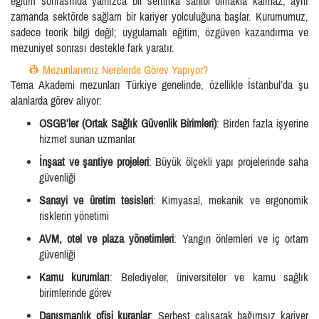
eğitim sonrasında yalnızca bir sertifika sahibi olmakla kalmaz; aynı
zamanda sektörde sağlam bir kariyer yolculuğuna başlar. Kurumumuz,
sadece teorik bilgi değil; uygulamalı eğitim, özgüven kazandırma ve
mezuniyet sonrası destekle fark yaratır.
👷 Mezunlarımız Nerelerde Görev Yapıyor?
Tema Akademi mezunları Türkiye genelinde, özellikle İstanbul’da şu
alanlarda görev alıyor:
OSGB’ler (Ortak Sağlık Güvenlik Birimleri)
: Birden fazla işyerine
hizmet sunan uzmanlar
İnşaat ve şantiye projeleri
: Büyük ölçekli yapı projelerinde saha
güvenliği
Sanayi ve üretim tesisleri
: Kimyasal, mekanik ve ergonomik
risklerin yönetimi
AVM, otel ve plaza yönetimleri
: Yangın önlemleri ve iç ortam
güvenliği
Kamu kurumları
: Belediyeler, üniversiteler ve kamu sağlık
birimlerinde görev
Danışmanlık ofisi kuranlar
: Serbest çalışarak bağımsız kariyer