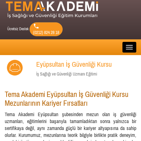
Ücretsiz Destek
(0212) 824 28 18
Toggle
naviga
Eyüpsultan İş Güvenliği Kursu

İş Sağlığı ve Güvenliği Uzmanı Eğitimi
Tema Akademi Eyüpsultan İş Güvenliği Kursu
Mezunlarının Kariyer Fırsatları
Tema Akademi Eyüpsultan şubesinden mezun olan iş güvenliği
uzmanları, eğitimlerini başarıyla tamamladıktan sonra yalnızca bir
sertifikaya değil, aynı zamanda güçlü bir kariyer altyapısına da sahip
olurlar. Kurumumuz, mezunlarına teorik bilgiyle birlikte pratik deneyim,