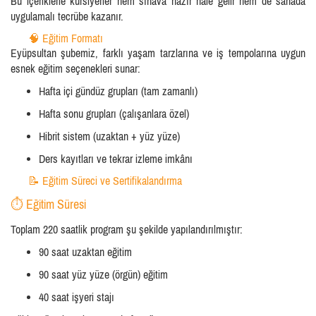
Bu içeriklerle kursiyerler hem sınava hazır hale gelir hem de sahada
uygulamalı tecrübe kazanır.
🧠 Eğitim Formatı
Eyüpsultan şubemiz, farklı yaşam tarzlarına ve iş tempolarına uygun
esnek eğitim seçenekleri sunar:
Hafta içi gündüz grupları (tam zamanlı)
Hafta sonu grupları (çalışanlara özel)
Hibrit sistem (uzaktan + yüz yüze)
Ders kayıtları ve tekrar izleme imkânı
📝 Eğitim Süreci ve Sertifikalandırma
⏱️ Eğitim Süresi
Toplam 220 saatlik program şu şekilde yapılandırılmıştır:
90 saat uzaktan eğitim
90 saat yüz yüze (örgün) eğitim
40 saat işyeri stajı