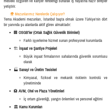
mesleki özgüven ve kariyer rehberliği sunarak iş hayatına hazır bireyler
yetiştirir.
🌍 Mezunlarımız Nerelerde Çalışıyor?
Tema Akademi mezunları, İstanbul başta olmak üzere Türkiye’nin dört
bir yanında şu alanlarda aktif görev almaktadır:
🏢
OSGB’ler (Ortak Sağlık Güvenlik Birimleri)
Farklı işyerlerine hizmet sunan profesyonel kurumlarda
🏗️
İnşaat ve Şantiye Projeleri
Büyük inşaat firmalarının sahalarında güvenlik sorumlusu
olarak
🏭
Sanayi ve Üretim Tesisleri
Kimyasal, fiziksel ve mekanik risklerin kontrolü ve
yönetiminde
🏨
AVM, Otel ve Plaza Yönetimleri
İç ortam güvenliği, yangın önlemleri ve personel eğitimi
🏛️
Kamu Kurumları