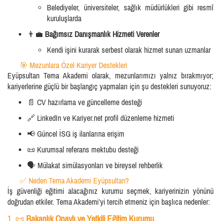
Belediyeler, üniversiteler, sağlık müdürlükleri gibi resmî
kuruluşlarda
👨‍💼
Bağımsız Danışmanlık Hizmeti Verenler
Kendi işini kurarak serbest olarak hizmet sunan uzmanlar
🎯 Mezunlara Özel Kariyer Destekleri
Eyüpsultan Tema Akademi olarak, mezunlarımızı yalnız bırakmıyor;
kariyerlerine güçlü bir başlangıç yapmaları için şu destekleri sunuyoruz:
📄 CV hazırlama ve güncelleme desteği
🔗 LinkedIn ve Kariyer.net profil düzenleme hizmeti
📢 Güncel İSG iş ilanlarına erişim
📜 Kurumsal referans mektubu desteği
🗣️ Mülakat simülasyonları ve bireysel rehberlik
✅ Neden Tema Akademi Eyüpsultan?
İş güvenliği eğitimi alacağınız kurumu seçmek, kariyerinizin yönünü
doğrudan etkiler. Tema Akademi’yi tercih etmeniz için başlıca nedenler:
1. 📜
Bakanlık Onaylı ve Yetkili Eğitim Kurumu