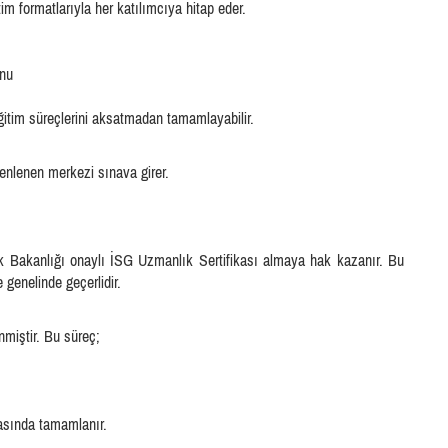
 formatlarıyla her katılımcıya hitap eder.
onu
itim süreçlerini aksatmadan tamamlayabilir.
nlenen merkezi sınava girer.
k Bakanlığı onaylı İSG Uzmanlık Sertifikası almaya hak kazanır. Bu
 genelinde geçerlidir.
nmiştir. Bu süreç;
rasında tamamlanır.