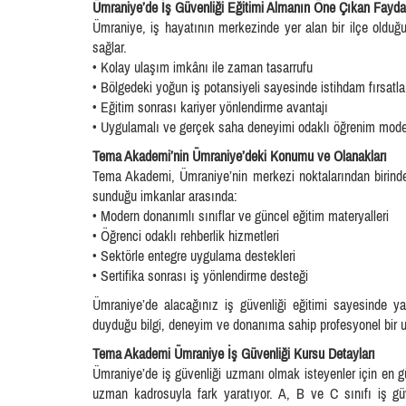
Ümraniye’de İş Güvenliği Eğitimi Almanın Öne Çıkan Faydal
Ümraniye, iş hayatının merkezinde yer alan bir ilçe olduğ
sağlar.
• Kolay ulaşım imkânı ile zaman tasarrufu
• Bölgedeki yoğun iş potansiyeli sayesinde istihdam fırsatla
• Eğitim sonrası kariyer yönlendirme avantajı
• Uygulamalı ve gerçek saha deneyimi odaklı öğrenim mode
Tema Akademi’nin Ümraniye’deki Konumu ve Olanakları
Tema Akademi, Ümraniye’nin merkezi noktalarından birinde
sunduğu imkanlar arasında:
• Modern donanımlı sınıflar ve güncel eğitim materyalleri
• Öğrenci odaklı rehberlik hizmetleri
• Sektörle entegre uygulama destekleri
• Sertifika sonrası iş yönlendirme desteği
Ümraniye’de alacağınız iş güvenliği eğitimi sayesinde y
duyduğu bilgi, deneyim ve donanıma sahip profesyonel bir u
Tema Akademi Ümraniye İş Güvenliği Kursu Detayları
Ümraniye’de iş güvenliği uzmanı olmak isteyenler için en gü
uzman kadrosuyla fark yaratıyor. A, B ve C sınıfı iş g