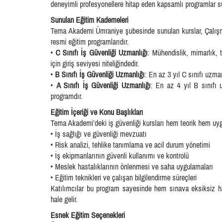
deneyimli profesyonellere hitap eden kapsamlı programlar s
Sunulan Eğitim Kademeleri
Tema Akademi Ümraniye şubesinde sunulan kurslar, Çalışma
resmi eğitim programlarıdır.
•
C Sınıfı İş Güvenliği Uzmanlığı
: Mühendislik, mimarlık, 
için giriş seviyesi niteliğindedir.
•
B Sınıfı İş Güvenliği Uzmanlığı
: En az 3 yıl C sınıfı uzman
•
A Sınıfı İş Güvenliği Uzmanlığı
: En az 4 yıl B sınıfı 
programdır.
Eğitim İçeriği ve Konu Başlıkları
Tema Akademi’deki iş güvenliği kursları hem teorik hem uygul
• İş sağlığı ve güvenliği mevzuatı
• Risk analizi, tehlike tanımlama ve acil durum yönetimi
• İş ekipmanlarının güvenli kullanımı ve kontrolü
• Meslek hastalıklarının önlenmesi ve saha uygulamaları
• Eğitim teknikleri ve çalışan bilgilendirme süreçleri
Katılımcılar bu program sayesinde hem sınava eksiksiz haz
hale gelir.
Esnek Eğitim Seçenekleri