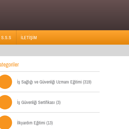
S.S.S
İLETİŞİM
ategoriler

İş Sağlığı ve Güvenliği Uzmanı Eğitimi (319)

İş Güvenliği Sertifikası (3)

İlkyardım Eğitimi (13)