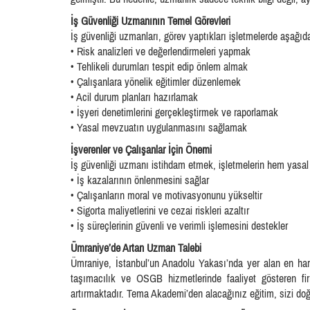
İş Güvenliği Uzmanının Temel Görevleri
İş güvenliği uzmanları, görev yaptıkları işletmelerde aşağıda
• Risk analizleri ve değerlendirmeleri yapmak
• Tehlikeli durumları tespit edip önlem almak
• Çalışanlara yönelik eğitimler düzenlemek
• Acil durum planları hazırlamak
• İşyeri denetimlerini gerçekleştirmek ve raporlamak
• Yasal mevzuatın uygulanmasını sağlamak
İşverenler ve Çalışanlar İçin Önemi
İş güvenliği uzmanı istihdam etmek, işletmelerin hem yasal y
• İş kazalarının önlenmesini sağlar
• Çalışanların moral ve motivasyonunu yükseltir
• Sigorta maliyetlerini ve cezai riskleri azaltır
• İş süreçlerinin güvenli ve verimli işlemesini destekler
Ümraniye’de Artan Uzman Talebi
Ümraniye, İstanbul’un Anadolu Yakası’nda yer alan en hareke
taşımacılık ve OSGB hizmetlerinde faaliyet gösteren fi
artırmaktadır. Tema Akademi’den alacağınız eğitim, sizi doğr