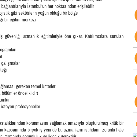
ğlantılarıyla İstanbul’un her noktasından erişilebilir
jistik gibi sektörlerin yoğun olduğu bir bölge
ı bir eğitim merkezi
güvenliği uzmanlık eğitimleriyle öne çıkar. Katılımcılara sunulan
rogramları
mı
i çalışmalar
teği
ağlaması gereken temel kriterler:
bölümler önceliklidir)
zunlar
isteyen profesyoneller
hastalıklarından korunmasını sağlamak amacıyla oluşturulmuş kritik bir
nu kapsamında birçok iş yerinde bu uzmanların istihdamı zorunlu hale
nı zamanda sorumluluk ve liderlik gerektirir.