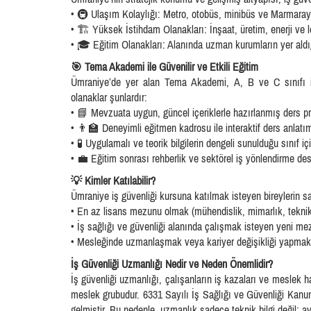
• 🚇 Ulaşım Kolaylığı: Metro, otobüs, minibüs ve Marmaray ba
• 🏗️ Yüksek İstihdam Olanakları: İnşaat, üretim, enerji ve lo
• 🎓 Eğitim Olanakları: Alanında uzman kurumların yer aldığ
🎯 Tema Akademi ile Güvenilir ve Etkili Eğitim
Ümraniye’de yer alan Tema Akademi, A, B ve C sınıfı iş 
olanaklar şunlardır:
• 📘 Mevzuata uygun, güncel içeriklerle hazırlanmış ders p
• 👨‍🏫 Deneyimli eğitmen kadrosu ile interaktif ders anlatı
• 🧪 Uygulamalı ve teorik bilgilerin dengeli sunulduğu sınıf iç
• 💼 Eğitim sonrası rehberlik ve sektörel iş yönlendirme des
💡 Kimler Katılabilir?
Ümraniye iş güvenliği kursuna katılmak isteyen bireylerin s
• En az lisans mezunu olmak (mühendislik, mimarlık, teknik 
• İş sağlığı ve güvenliği alanında çalışmak isteyen yeni me
• Mesleğinde uzmanlaşmak veya kariyer değişikliği yapmak 
İş Güvenliği Uzmanlığı Nedir ve Neden Önemlidir?
İş güvenliği uzmanlığı, çalışanların iş kazaları ve meslek 
meslek grubudur. 6331 Sayılı İş Sağlığı ve Güvenliği Kanu
gelmiştir. Bu nedenle, uzmanlık sadece teknik bilgi değil; ay