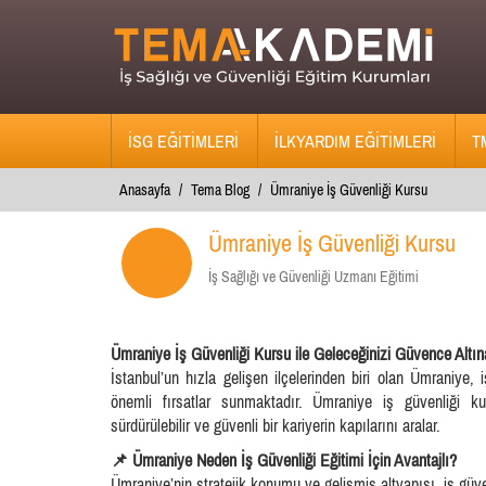
İSG EĞİTİMLERİ
İLKYARDIM EĞİTİMLERİ
T
Anasayfa
Tema Blog
Ümraniye İş Güvenliği Kursu
Ümraniye İş Güvenliği Kursu

İş Sağlığı ve Güvenliği Uzmanı Eğitimi
Ümraniye İş Güvenliği Kursu ile Geleceğinizi Güvence Altın
İstanbul’un hızla gelişen ilçelerinden biri olan Ümraniye, 
önemli fırsatlar sunmaktadır. Ümraniye iş güvenliği 
sürdürülebilir ve güvenli bir kariyerin kapılarını aralar.
📌 Ümraniye Neden İş Güvenliği Eğitimi İçin Avantajlı?
Ümraniye’nin stratejik konumu ve gelişmiş altyapısı, iş güven