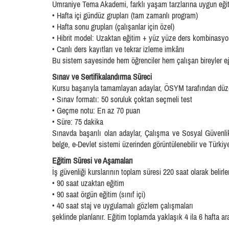
Ümraniye Tema Akademi, farklı yaşam tarzlarına uygun eğitim
• Hafta içi gündüz grupları (tam zamanlı program)
• Hafta sonu grupları (çalışanlar için özel)
• Hibrit model: Uzaktan eğitim + yüz yüze ders kombinasy
• Canlı ders kayıtları ve tekrar izleme imkânı
Bu sistem sayesinde hem öğrenciler hem çalışan bireyler eğ
Sınav ve Sertifikalandırma Süreci
Kursu başarıyla tamamlayan adaylar, ÖSYM tarafından düze
• Sınav formatı: 50 soruluk çoktan seçmeli test
• Geçme notu: En az 70 puan
• Süre: 75 dakika
Sınavda başarılı olan adaylar, Çalışma ve Sosyal Güvenli
belge, e-Devlet sistemi üzerinden görüntülenebilir ve Türkiye
Eğitim Süresi ve Aşamaları
İş güvenliği kurslarının toplam süresi 220 saat olarak belirle
• 90 saat uzaktan eğitim
• 90 saat örgün eğitim (sınıf içi)
• 40 saat staj ve uygulamalı gözlem çalışmaları
şeklinde planlanır. Eğitim toplamda yaklaşık 4 ila 6 hafta a