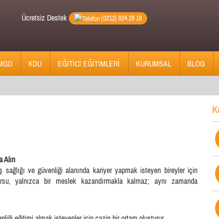
Ücretsiz Destek
(0212) 824 28 18
MGD
KDU
EĞİTİCİ EĞİTİMLERİ
KURUMSAL
BLOG
K
a Alın
iş sağlığı ve güvenliği alanında kariyer yapmak isteyen bireyler için
kursu, yalnızca bir meslek kazandırmakla kalmaz; aynı zamanda
liği eğitimi almak isteyenler için cazip bir ortam oluşturur.