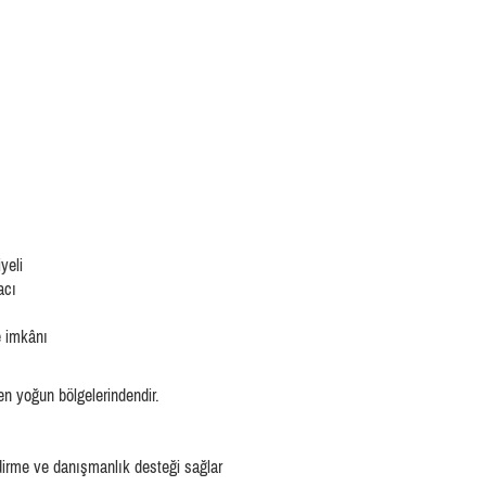
yeli
acı
e imkânı
en yoğun bölgelerindendir.
irme ve danışmanlık desteği sağlar