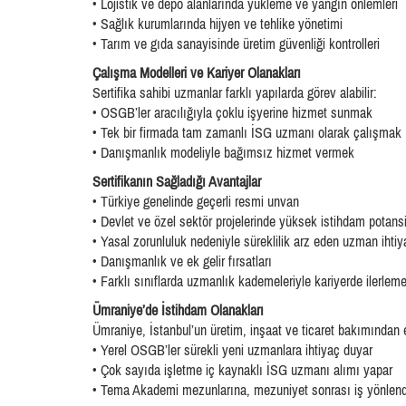
• Lojistik ve depo alanlarında yükleme ve yangın önlemleri
• Sağlık kurumlarında hijyen ve tehlike yönetimi
• Tarım ve gıda sanayisinde üretim güvenliği kontrolleri
Çalışma Modelleri ve Kariyer Olanakları
Sertifika sahibi uzmanlar farklı yapılarda görev alabilir:
• OSGB’ler aracılığıyla çoklu işyerine hizmet sunmak
• Tek bir firmada tam zamanlı İSG uzmanı olarak çalışmak
• Danışmanlık modeliyle bağımsız hizmet vermek
Sertifikanın Sağladığı Avantajlar
• Türkiye genelinde geçerli resmi unvan
• Devlet ve özel sektör projelerinde yüksek istihdam potansi
• Yasal zorunluluk nedeniyle süreklilik arz eden uzman ihtiy
• Danışmanlık ve ek gelir fırsatları
• Farklı sınıflarda uzmanlık kademeleriyle kariyerde ilerlem
Ümraniye’de İstihdam Olanakları
Ümraniye, İstanbul’un üretim, inşaat ve ticaret bakımından 
• Yerel OSGB’ler sürekli yeni uzmanlara ihtiyaç duyar
• Çok sayıda işletme iç kaynaklı İSG uzmanı alımı yapar
• Tema Akademi mezunlarına, mezuniyet sonrası iş yönlend