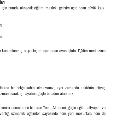
arı
u için burada alınacak eğitim, mesleki gelişim açısından büyük katkı
rı
li
 konumlanmış olup ulaşım açısından avantajlıdır. Eğitim merkezinin
alnızca bir belge sahibi olmazsınız; aynı zamanda sektörün ihtiyaç
zman olarak iş hayatına güçlü bir adım atarsınız.
venilir adreslerden biri olan Tema Akademi, güçlü eğitim altyapısı ve
üvenliği uzmanlık eğitimleri sayesinde hem yeni mezunlara hem de